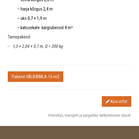
– harja kõrgus 2,4 m
– uks 0,7 × 1,9 m
– katusekate: kärgruberoid 4 m²
Tarnepakend
1,3 × 2,04 × 0,7 m, Q = 200 kg
Pakend-VÄLIKÄIMLA-16-m2
Küsi infot
Viimistlus, transport ja paigaldus kalkulatsiooni alusel.