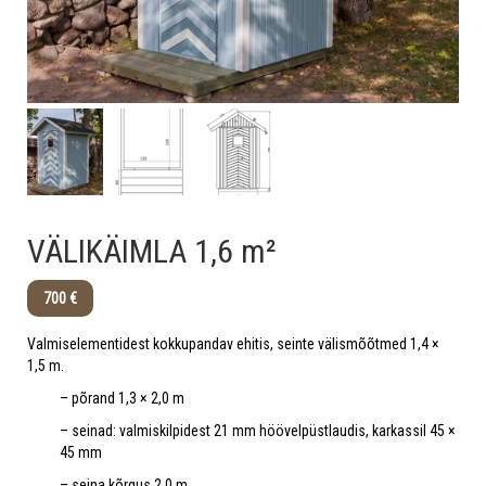
VÄLIKÄIMLA 1,6 m²
700 €
Valmiselementidest kokkupandav ehitis, seinte välismõõtmed 1,4 ×
1,5 m.
– põrand 1,3 × 2,0 m
– seinad: valmiskilpidest 21 mm höövelpüstlaudis, karkassil 45 ×
45 mm
– seina kõrgus 2,0 m