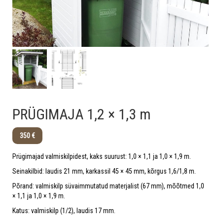
PRÜGIMAJA 1,2 × 1,3 m
350 €
Prügimajad valmiskilpidest, kaks suurust: 1,0 × 1,1 ja 1,0 × 1,9 m.
Seinakilbid: laudis 21 mm, karkassil 45 × 45 mm, kõrgus 1,6/1,8 m.
Põrand: valmiskilp süvaimmutatud materjalist (67 mm), mõõtmed 1,0
× 1,1 ja 1,0 × 1,9 m.
Katus: valmiskilp (1/2), laudis 17 mm.