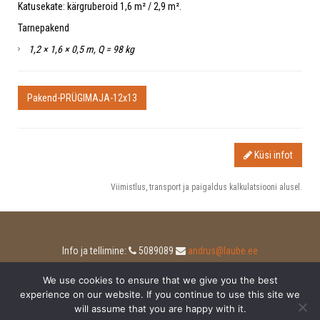
Katusekate: kärgruberoid 1,6 m² / 2,9 m².
Tarnepakend
1,2 × 1,6 × 0,5 m, Q = 98 kg
Pakend-PRÜGIMAJA-12x13
Küsi infot
Viimistlus, transport ja paigaldus kalkulatsiooni alusel.
Info ja tellimine:
5089089
andrus@laube.ee
We use cookies to ensure that we give you the best
experience on our website. If you continue to use this site we
will assume that you are happy with it.
© e-laube 2026